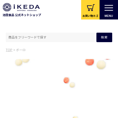
池田食品 公式ネットショップ
お買い物カゴ
MENU
全ての商品
豆菓子
TOP
> ボーロ
ナッツ系
かりんとう
ボーロ
黒豆茶
ギフト・セット