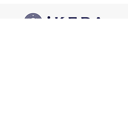
池田食品 公式ネットショップ
豆菓子
ナッツ系
かりんとう
ボーロ
黒豆茶
ギフト・セット
お買い物カゴ
マイアカウント
新規会員登録
お買い物ガイド
お問い合わせ