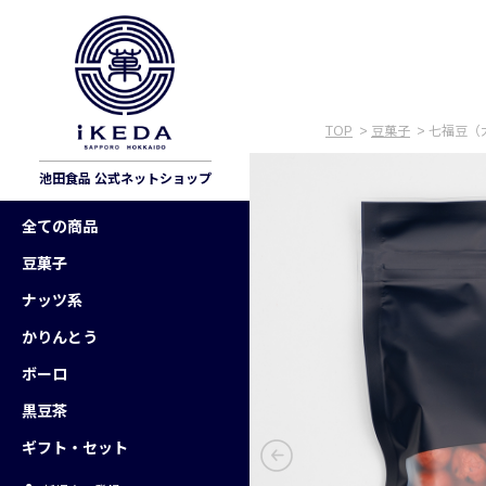
TOP
>
豆菓子
> 七福豆（
池田食品 公式ネットショップ
全ての商品
豆菓子
ナッツ系
かりんとう
ボーロ
黒豆茶
ギフト・セット