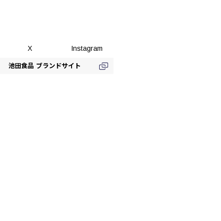
X
Instagram
池田食品 ブランドサイト
豆菓子
かりん
黒豆茶
お買い物
お買い物
池田食品 公式ネットショップ