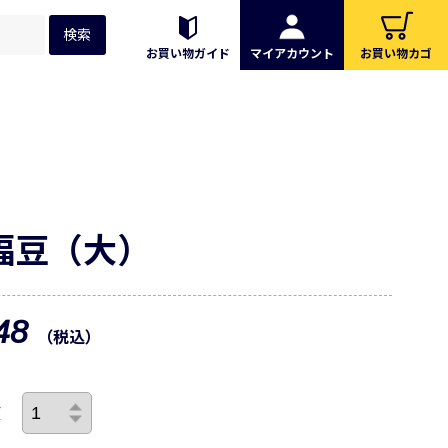
お買い物ガイド
マイアカウント
お買い物カゴ
福豆（大）
648
（税込）
数